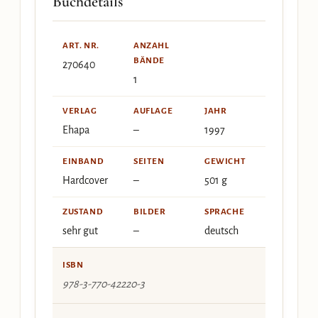
Buchdetails
ART. NR.
ANZAHL
BÄNDE
270640
1
VERLAG
AUFLAGE
JAHR
Ehapa
–
1997
EINBAND
SEITEN
GEWICHT
Hardcover
–
501 g
ZUSTAND
BILDER
SPRACHE
sehr gut
–
deutsch
ISBN
978-3-770-42220-3