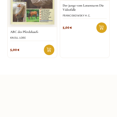
Der junge vom Lotsenturm Die
Videofalle
FRANCISKOWSKY H.G.
5,00
€
ABC des Pferdekaufs
KNOLL LORE
5,00
€