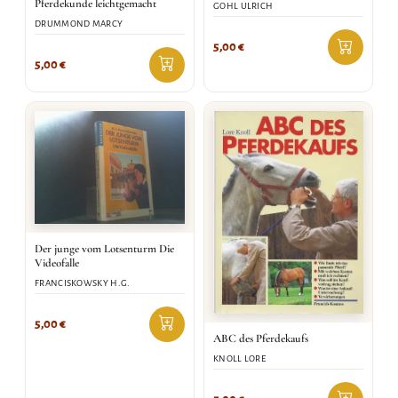
Pferdekunde leichtgemacht
GOHL ULRICH
DRUMMOND MARCY
5,00
€
5,00
€
Der junge vom Lotsenturm Die
Videofalle
FRANCISKOWSKY H.G.
5,00
€
ABC des Pferdekaufs
KNOLL LORE