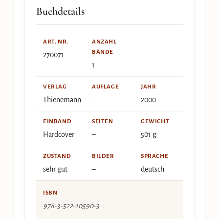
Buchdetails
ART. NR.
ANZAHL
BÄNDE
270071
1
VERLAG
AUFLAGE
JAHR
Thienemann
–
2000
EINBAND
SEITEN
GEWICHT
Hardcover
–
501 g
ZUSTAND
BILDER
SPRACHE
sehr gut
–
deutsch
ISBN
978-3-522-10590-3