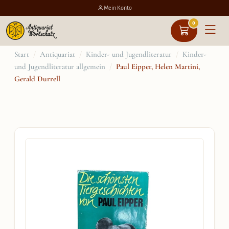
Mein Konto
0
Zum
Start
/
Antiquariat
/
Kinder- und Jugendliteratur
/
Kinder-
und Jugendliteratur allgemein
/
Paul Eipper, Helen Martini,
Inhalt
Gerald Durrell
springen