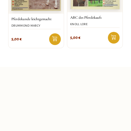
ABC des Pferdekaufs
Pferdekunde leichtgemacht
KNOLL LORE
DRUMMOND MARCY
5,00
€
5,00
€