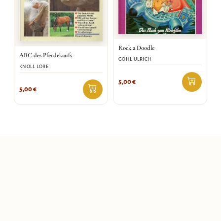
Rock a Doodle
ABC des Pferdekaufs
GOHL ULRICH
KNOLL LORE
5,00
€
5,00
€