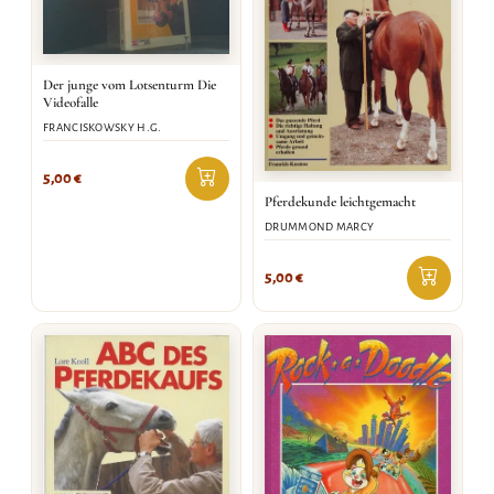
Der junge vom Lotsenturm Die
Videofalle
FRANCISKOWSKY H.G.
5,00
€
Pferdekunde leichtgemacht
DRUMMOND MARCY
5,00
€