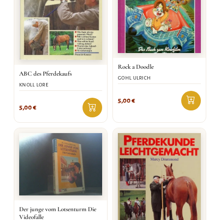
Rock a Doodle
ABC des Pferdekaufs
GOHL ULRICH
KNOLL LORE
5,00
€
5,00
€
Der junge vom Lotsenturm Die
Videofalle