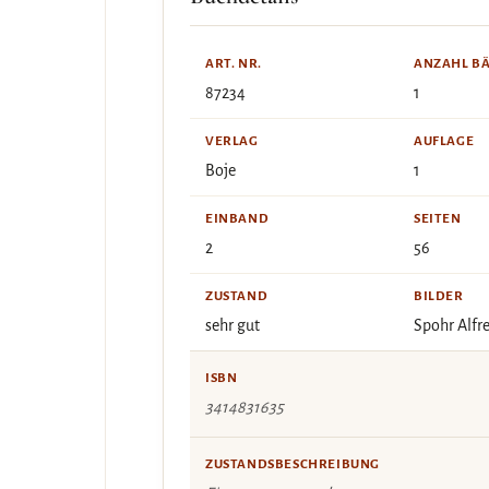
ART. NR.
ANZAHL B
87234
1
VERLAG
AUFLAGE
Boje
1
EINBAND
SEITEN
2
56
ZUSTAND
BILDER
sehr gut
Spohr Alfr
ISBN
3414831635
ZUSTANDSBESCHREIBUNG