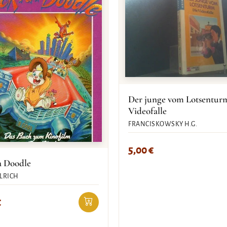
Der junge vom Lotsentur
Videofalle
FRANCISKOWSKY H.G.
5,00
€
a Doodle
LRICH
€