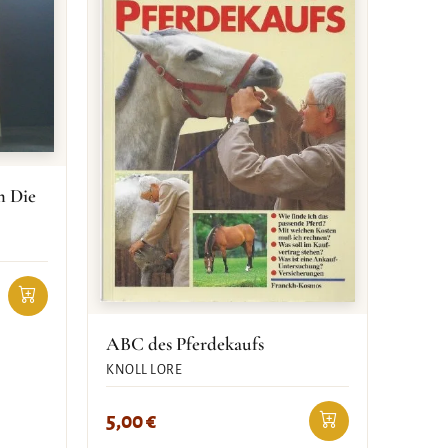
m Die
ABC des Pferdekaufs
KNOLL LORE
5,00
€