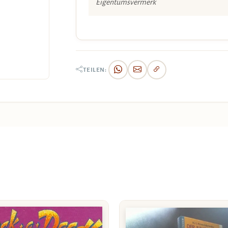
Eigentumsvermerk
TEILEN: