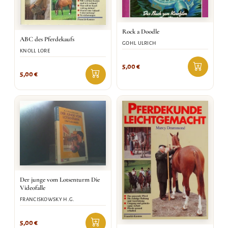
Rock a Doodle
ABC des Pferdekaufs
GOHL ULRICH
KNOLL LORE
5,00
€
5,00
€
Der junge vom Lotsenturm Die
Videofalle
FRANCISKOWSKY H.G.
5,00
€