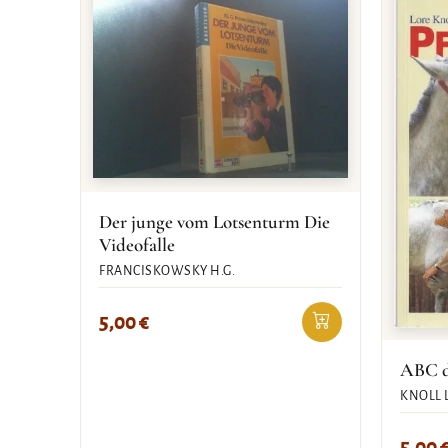
Der junge vom Lotsenturm Die
Videofalle
FRANCISKOWSKY H.G.
5,00
€
ABC d
KNOLL 
5,00