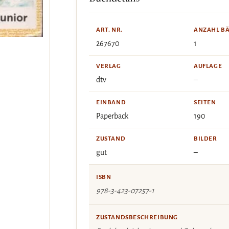
ART. NR.
ANZAHL B
267670
1
VERLAG
AUFLAGE
dtv
–
EINBAND
SEITEN
Paperback
190
ZUSTAND
BILDER
gut
–
ISBN
978-3-423-07257-1
ZUSTANDSBESCHREIBUNG