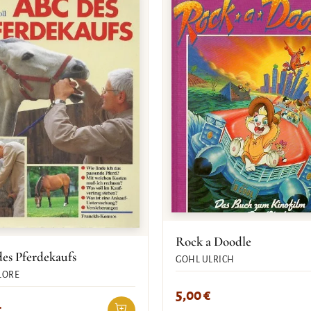
Rock a Doodle
es Pferdekaufs
GOHL ULRICH
LORE
5,00
€
€