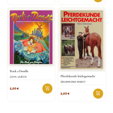
Rock a Doodle
Pferdekunde leichtgemacht
GOHL ULRICH
DRUMMOND MARCY
5,00
€
5,00
€