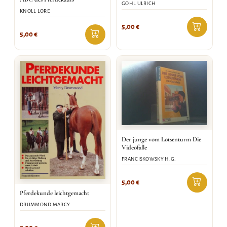
GOHL ULRICH
KNOLL LORE
5,00
€
5,00
€
Der junge vom Lotsenturm Die
Videofalle
FRANCISKOWSKY H.G.
5,00
€
Pferdekunde leichtgemacht
DRUMMOND MARCY