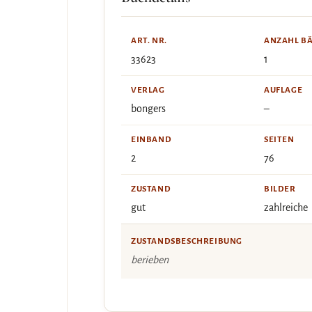
ART. NR.
ANZAHL B
33623
1
VERLAG
AUFLAGE
bongers
–
EINBAND
SEITEN
2
76
ZUSTAND
BILDER
gut
zahlreiche
ZUSTANDSBESCHREIBUNG
berieben