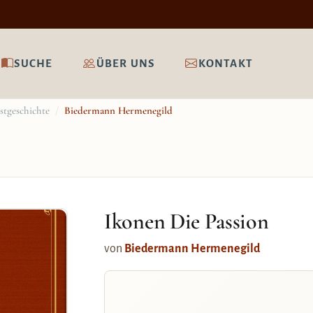
SUCHE
ÜBER UNS
KONTAKT
stgeschichte
/
Biedermann Hermenegild
Ikonen Die Passion
von
Biedermann Hermenegild