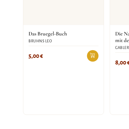
Das Bruegel-Buch
Die N
mit d
BRUHNS LEO
GABLER
5,00
€
8,00