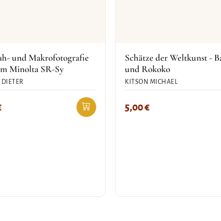
ah- und Makrofotografie
Schätze der Weltkunst - B
em Minolta SR-Sy
und Rokoko
 DIETER
KITSON MICHAEL
€
5,00
€