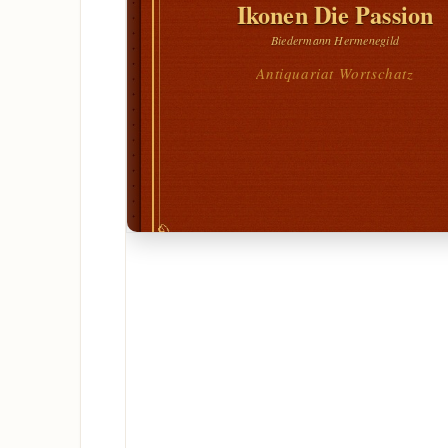
Ikonen Die Passion
Biedermann Hermenegild
Antiquariat Wortschatz