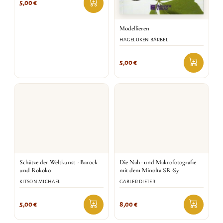
5,00
€
Modellieren
HAGELÜKEN BÄRBEL
5,00
€
Schätze der Weltkunst - Barock
Die Nah- und Makrofotografie
und Rokoko
mit dem Minolta SR-Sy
KITSON MICHAEL
GABLER DIETER
5,00
€
8,00
€