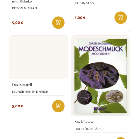
und Rokoko
BRUHNS LEO
KITSON MICHAEL
5,00
€
5,00
€
Das Aquarell
LEUNER HANSHEINRICH
5,00
€
Modellieren
HAGELÜKEN BÄRBEL