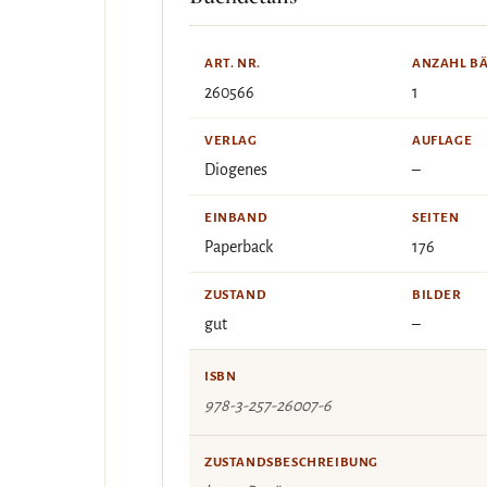
ART. NR.
ANZAHL B
260566
1
VERLAG
AUFLAGE
Diogenes
–
EINBAND
SEITEN
Paperback
176
ZUSTAND
BILDER
gut
–
ISBN
978-3-257-26007-6
ZUSTANDSBESCHREIBUNG