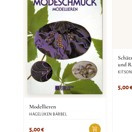
Schätz
und R
KITSON
5,00
Modellieren
HAGELÜKEN BÄRBEL
5,00
€