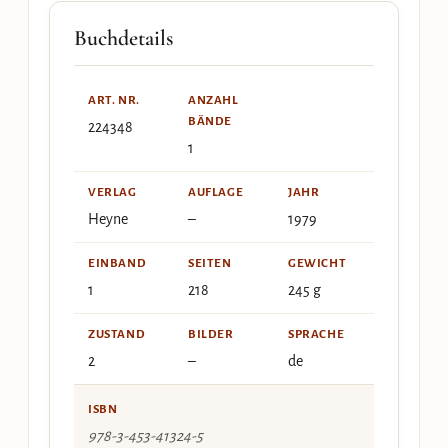
Buchdetails
ART. NR.
ANZAHL
BÄNDE
224348
1
VERLAG
AUFLAGE
JAHR
Heyne
–
1979
EINBAND
SEITEN
GEWICHT
1
218
245 g
ZUSTAND
BILDER
SPRACHE
2
–
de
ISBN
978-3-453-41324-5