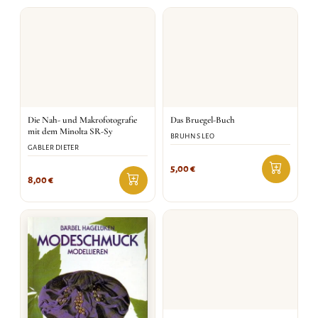
Die Nah- und Makrofotografie
Das Bruegel-Buch
mit dem Minolta SR-Sy
BRUHNS LEO
GABLER DIETER
5,00
€
8,00
€