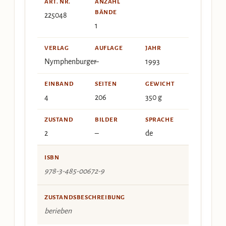
ART. NR.
ANZAHL
BÄNDE
225048
1
VERLAG
AUFLAGE
JAHR
Nymphenburger
–
1993
EINBAND
SEITEN
GEWICHT
4
206
350 g
ZUSTAND
BILDER
SPRACHE
2
–
de
ISBN
978-3-485-00672-9
ZUSTANDSBESCHREIBUNG
berieben