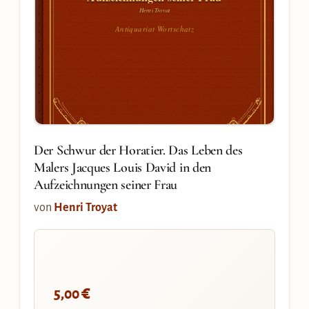
Henri Troyat
Antiquariat Wortschatz
Der Schwur der Horatier. Das Leben des
Malers Jacques Louis David in den
Aufzeichnungen seiner Frau
von
Henri Troyat
€
5,00