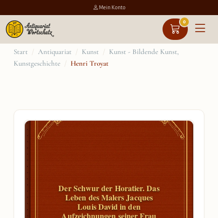
Mein Konto
0
Zum
Start
/
Antiquariat
/
Kunst
/
Kunst - Bildende Kunst,
Kunstgeschichte
/
Henri Troyat
Inhalt
springen
Der Schwur der Horatier. Das
Leben des Malers Jacques
Louis David in den
Aufzeichnungen seiner Frau