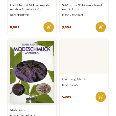
Die Nah- und Makrofotografie
Schätze der Weltkunst - Barock
mit dem Minolta SR-Sy
und Rokoko
GABLER DIETER
KITSON MICHAEL
8,00
€
5,00
€
Das Bruegel-Buch
BRUHNS LEO
5,00
€
Modellieren
HAGELÜKEN BÄRBEL