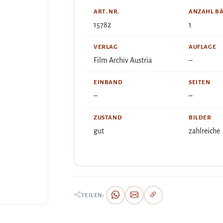
ART. NR.
ANZAHL B
15782
1
VERLAG
AUFLAGE
Film Archiv Austria
–
EINBAND
SEITEN
–
–
ZUSTAND
BILDER
gut
zahlreiche
TEILEN: