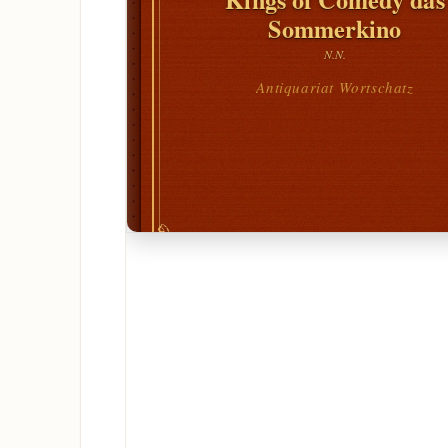
Sommerkino
N.N.
Antiquariat Wortschatz