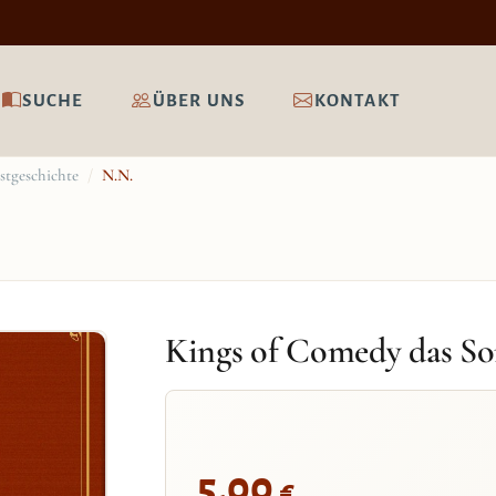
SUCHE
ÜBER UNS
KONTAKT
stgeschichte
/
N.N.
Kings of Comedy das 
5,00
€