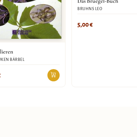
Das Bruegel-Buch
BRUHNS LEO
5,00
€
lieren
KEN BÄRBEL
€