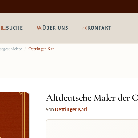
SUCHE
ÜBER UNS
KONTAKT
stgeschichte
/
Oettinger Karl
Altdeutsche Maler der 
von
Oettinger Karl
r