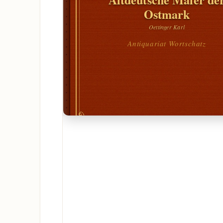
Ostmark
Oettinger Karl
Antiquariat Wortschatz