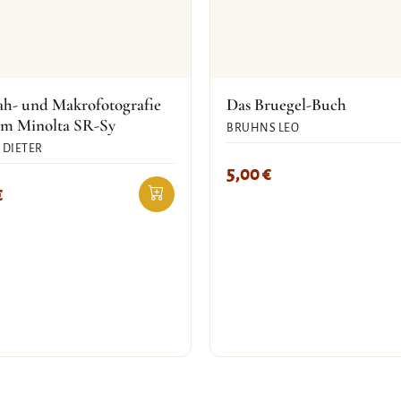
ah- und Makrofotografie
Das Bruegel-Buch
em Minolta SR-Sy
BRUHNS LEO
 DIETER
5,00
€
€