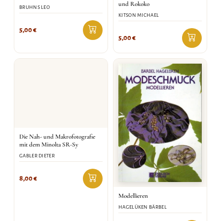
und Rokoko
BRUHNS LEO
KITSON MICHAEL
5,00
€
5,00
€
Die Nah- und Makrofotografie
mit dem Minolta SR-Sy
GABLER DIETER
8,00
€
Modellieren
HAGELÜKEN BÄRBEL