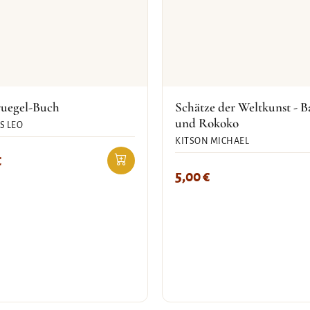
ruegel-Buch
Schätze der Weltkunst - B
und Rokoko
S LEO
KITSON MICHAEL
€
5,00
€