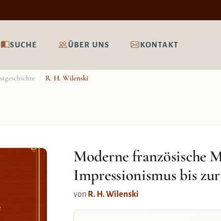
SUCHE
ÜBER UNS
KONTAKT
stgeschichte
/
R. H. Wilenski
Moderne französische M
Impressionismus bis zur
von
R. H. Wilenski
e