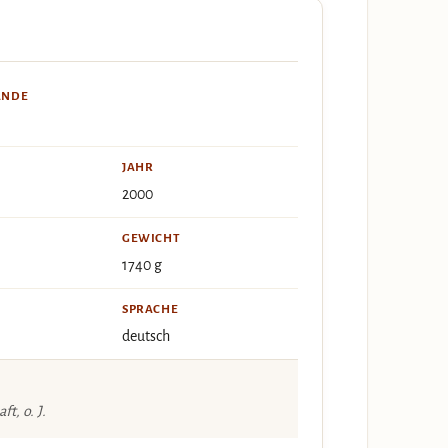
ÄNDE
JAHR
2000
GEWICHT
1740 g
SPRACHE
deutsch
t, o. J.