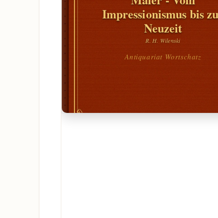
Impressionismus bis z
Neuzeit
R. H. Wilenski
Antiquariat Wortschatz