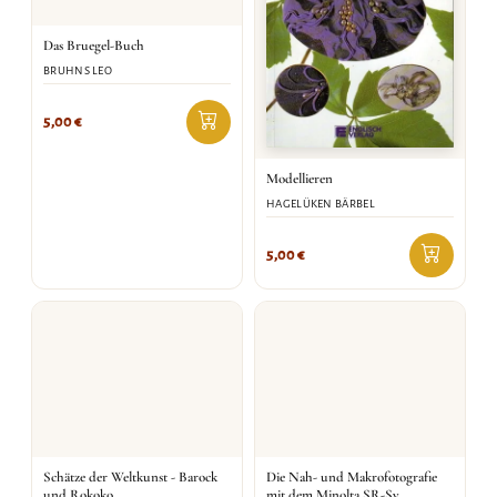
Das Bruegel-Buch
BRUHNS LEO
5,00
€
Modellieren
HAGELÜKEN BÄRBEL
5,00
€
Schätze der Weltkunst - Barock
Die Nah- und Makrofotografie
und Rokoko
mit dem Minolta SR-Sy