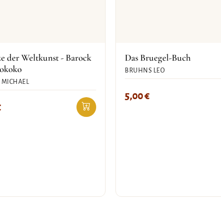
e der Weltkunst - Barock
Das Bruegel-Buch
okoko
BRUHNS LEO
 MICHAEL
5,00
€
€