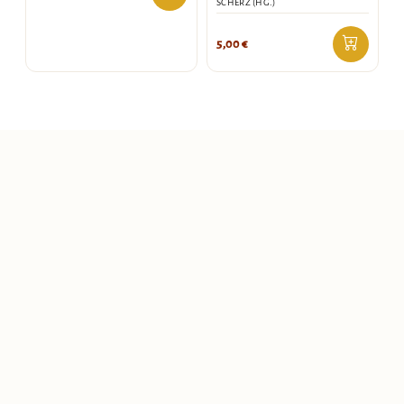
SCHERZ (HG.)
5,00
€