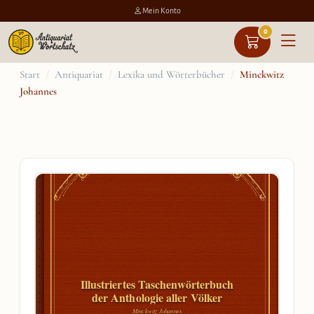
Mein Konto
0
Zum
Start
/
Antiquariat
/
Lexika und Wörterbücher
/
Minckwitz
Johannes
Inhalt
springen
Illustriertes Taschenwörterbuch
der Anthologie aller Völker
Minckwitz Johannes