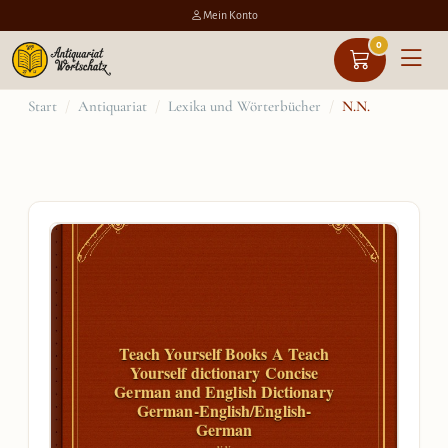
Mein Konto
0
Zum
Start
/
Antiquariat
/
Lexika und Wörterbücher
/
N.N.
Inhalt
springen
Teach Yourself Books A Teach
Yourself dictionary Concise
German and English Dictionary
German-English/English-
German
N.N.