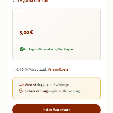
von
Agatha Christie
€
5,00
Auf Lager – Versand in 1–3 Werktagen
inkl. 10 % MwSt.
zzgl.
Versandkosten
Versand
ab 4,90 € · 1–2 Werktage
Sichere Zahlung
· PayPal & Überweisung
In den Warenkorb