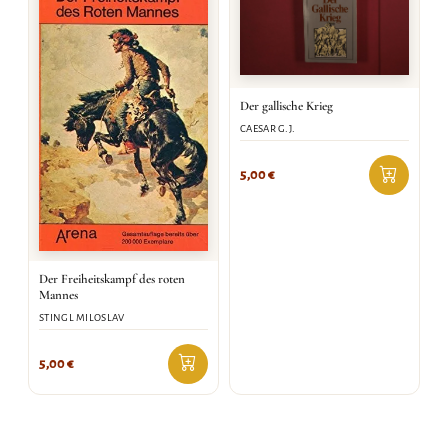
Der gallische Krieg
CAESAR G.J.
5,00
€
Der Freiheitskampf des roten
Mannes
STINGL MILOSLAV
5,00
€