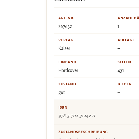
ART. NR.
ANZAHL B
267632
1
VERLAG
AUFLAGE
Kaiser
–
EINBAND
SEITEN
Hardcover
431
ZUSTAND
BILDER
gut
–
ISBN
978-3-704-31442-0
ZUSTANDSBESCHREIBUNG