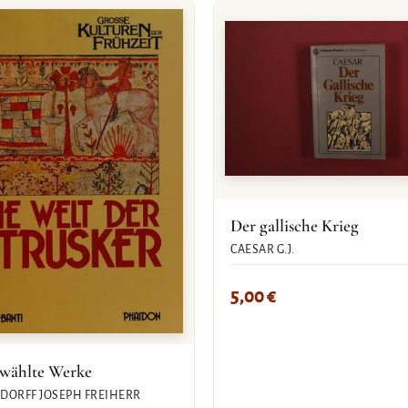
Der gallische Krieg
CAESAR G.J.
5,00
€
wählte Werke
DORFF JOSEPH FREIHERR