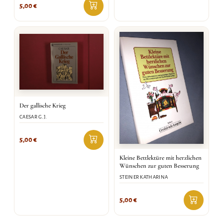
5,00
€
Der gallische Krieg
CAESAR G.J.
5,00
€
Kleine Bettlektüre mit herzlichen
Wünschen zur guten Besserung
STEINER KATHARINA
5,00
€