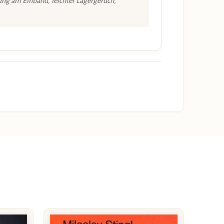
ng am Einband, leichter Lagergeruch,