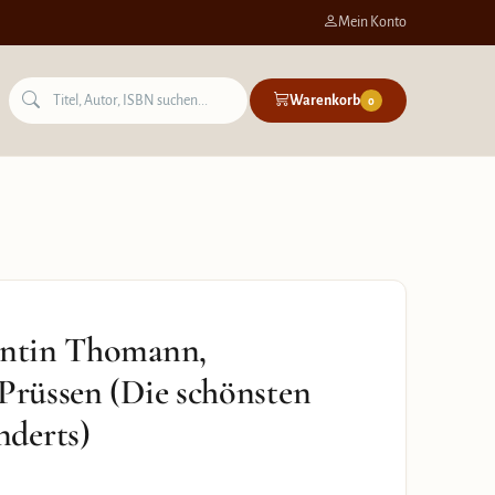
Mein Konto
Warenkorb
0
lentin Thomann,
 Prüssen (Die schönsten
nderts)