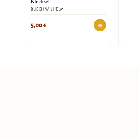
Klecksel
BUSCH WILHELM
5,00
€