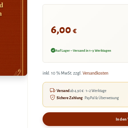
rd
n
6,00
€
Auf Lager – Versand in 1–3 Werktagen
inkl. 10 % MwSt.
zzgl.
Versandkosten
Versand
ab 4,90 € · 1–2 Werktage
Sichere Zahlung
· PayPal & Überweisung
In den