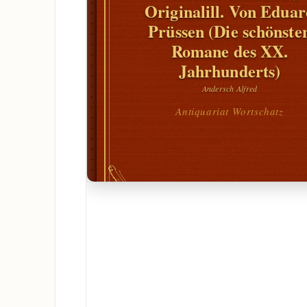
Originalill. Von Edua
Prüssen (Die schönste
Romane des XX.
Jahrhunderts)
Andersch Alfred
Antiquariat Wortschatz