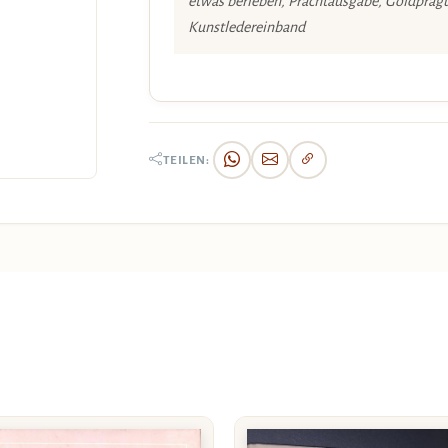
etwas berieben, Prachtausgabe, Goldprägu
Kunstledereinband
TEILEN: