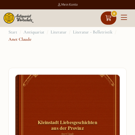
Mein Konto
0
Zum
Start
/
Antiquariat
/
Literatur
/
Literatur - Belletristik
/
Anet Claude
Inhalt
springen
Kleinstadt Liebesgeschichten
aus der Provinz
Anet Claude