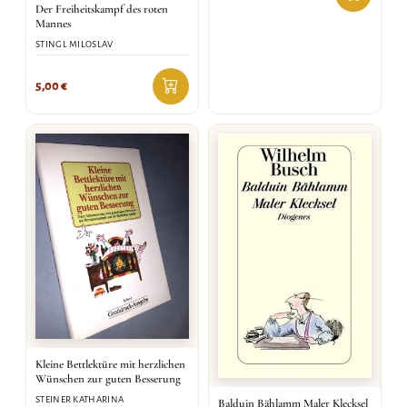
Der Freiheitskampf des roten
Mannes
STINGL MILOSLAV
5,00
€
Kleine Bettlektüre mit herzlichen
Wünschen zur guten Besserung
STEINER KATHARINA
Balduin Bählamm Maler Klecksel