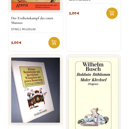
5,00
€
Der Freiheitskampf des roten
Mannes
STINGL MILOSLAV
5,00
€