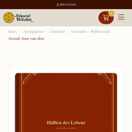
Mein Konto
0
Zum
Start
/
Antiquariat
/
Literatur
/
Literatur - Belletristik
/
Arend Ann van den
Inhalt
springen
Hälften des Lebens
Arend Ann van den