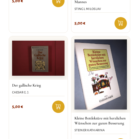
5,00
€
Mannes
STINGL MILOSLAV
5,00
€
Der gallische Krieg
CAESAR G.J.
5,00
€
Kleine Bettlektüre mit herzlichen
Wünschen zur guten Besserung
STEINER KATHARINA