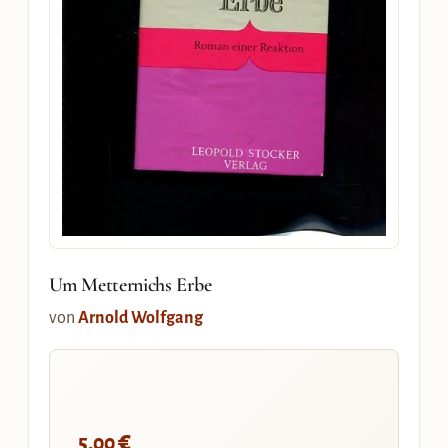
Um Metternichs Erbe
von
Arnold Wolfgang
€
5,00