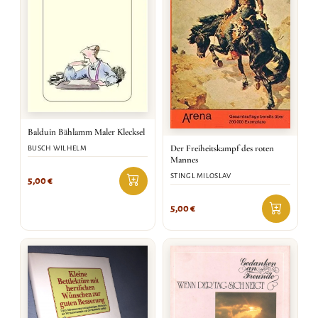
Balduin Bählamm Maler Klecksel
Der Freiheitskampf des roten
BUSCH WILHELM
Mannes
STINGL MILOSLAV
5,00
€
5,00
€