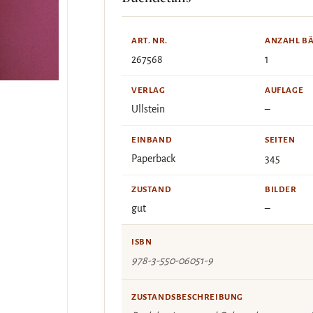
ART. NR.
ANZAHL B
267568
1
VERLAG
AUFLAGE
Ullstein
–
EINBAND
SEITEN
Paperback
345
ZUSTAND
BILDER
gut
–
ISBN
978-3-550-06051-9
ZUSTANDSBESCHREIBUNG