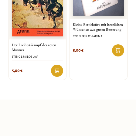
Kleine Bettlektüre mit herzlichen
Wünschen zur guten Besserung
STEINER KATHARINA
Der Freiheitskampf des roten
Mannes
5,00
€
STINGL MILOSLAV
5,00
€