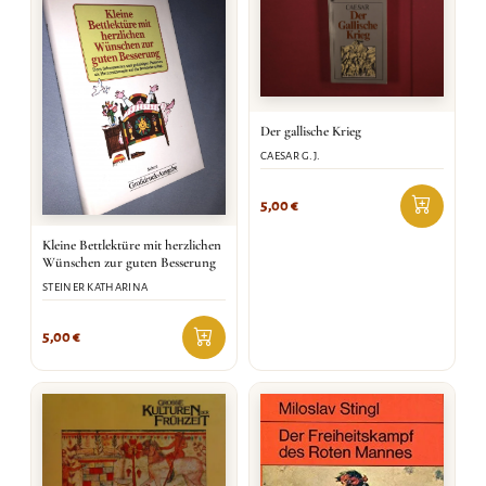
Der gallische Krieg
CAESAR G.J.
5,00
€
Kleine Bettlektüre mit herzlichen
Wünschen zur guten Besserung
STEINER KATHARINA
5,00
€