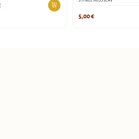
STINGL MILOSLAV
€
5,00
€