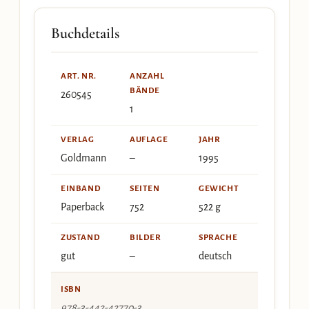
Buchdetails
ART. NR.
ANZAHL
BÄNDE
260545
1
VERLAG
AUFLAGE
JAHR
Goldmann
–
1995
EINBAND
SEITEN
GEWICHT
Paperback
752
522 g
ZUSTAND
BILDER
SPRACHE
gut
–
deutsch
ISBN
978-3-442-42770-3