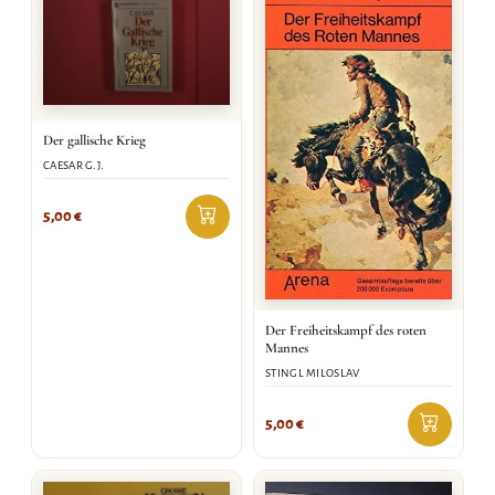
Der gallische Krieg
CAESAR G.J.
5,00
€
Der Freiheitskampf des roten
Mannes
STINGL MILOSLAV
5,00
€