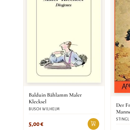
Balduin Bählamm Maler
Klecksel
Der Fr
BUSCH WILHELM
Mann
STINGL
5,00
€