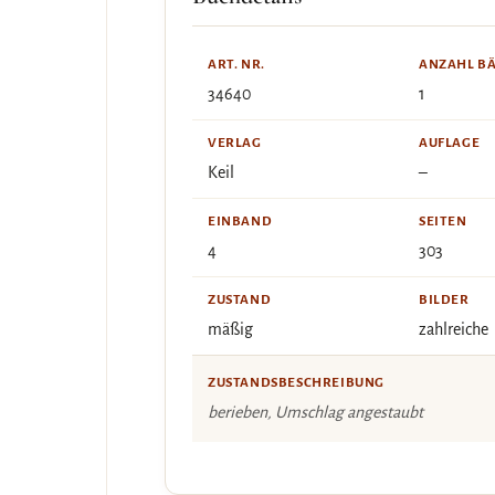
ART. NR.
ANZAHL B
34640
1
VERLAG
AUFLAGE
Keil
–
EINBAND
SEITEN
4
303
ZUSTAND
BILDER
mäßig
zahlreiche
ZUSTANDSBESCHREIBUNG
berieben, Umschlag angestaubt