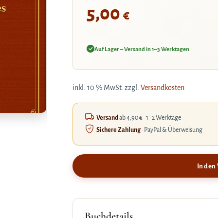
s
5,00
€
Auf Lager – Versand in 1–3 Werktagen
inkl. 10 % MwSt.
zzgl.
Versandkosten
Versand
ab 4,90 € · 1–2 Werktage
Sichere Zahlung
· PayPal & Überweisung
In den
Buchdetails