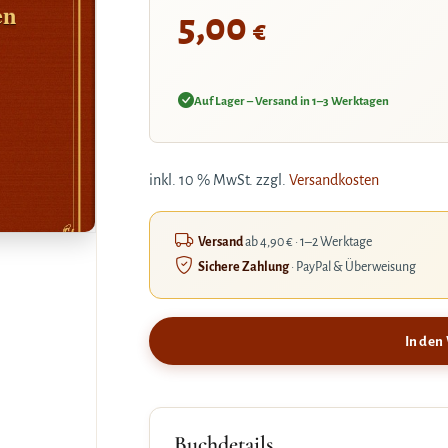
en
5,00
€
Auf Lager – Versand in 1–3 Werktagen
inkl. 10 % MwSt.
zzgl.
Versandkosten
Versand
ab 4,90 € · 1–2 Werktage
Sichere Zahlung
· PayPal & Überweisung
In den
Buchdetails