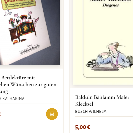
 Bettlektüre mit
ichen Wünschen zur guten
rung
Balduin Bählamm Maler
R KATHARINA
Klecksel
BUSCH WILHELM
€
5,00
€