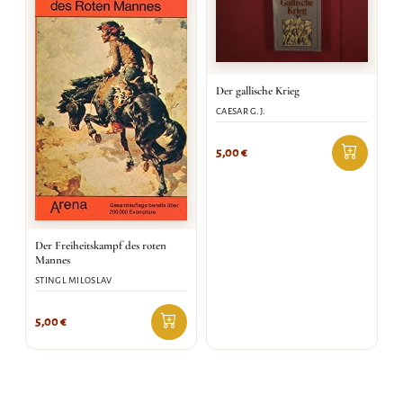
Der gallische Krieg
CAESAR G.J.
5,00
€
Der Freiheitskampf des roten
Mannes
STINGL MILOSLAV
5,00
€