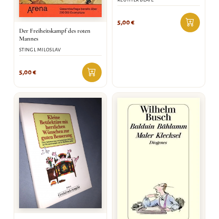
5,00
€
Der Freiheitskampf des roten
Mannes
STINGL MILOSLAV
5,00
€