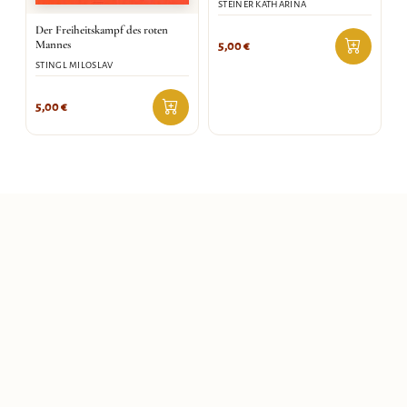
STEINER KATHARINA
Der Freiheitskampf des roten
Mannes
5,00
€
STINGL MILOSLAV
5,00
€