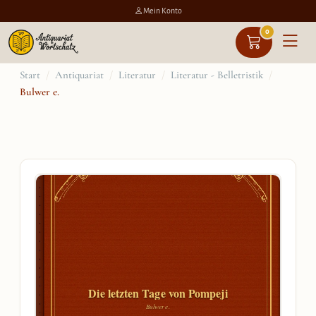
Mein Konto
0
Zum
Start
/
Antiquariat
/
Literatur
/
Literatur - Belletristik
/
Bulwer e.
Inhalt
springen
Die letzten Tage von Pompeji
Bulwer e.