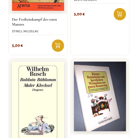
5,00
€
Der Freiheitskampf des roten
Mannes
STINGL MILOSLAV
5,00
€