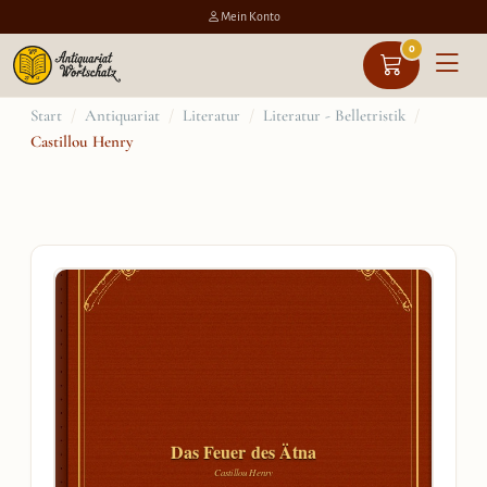
Mein Konto
0
Zum
Start
/
Antiquariat
/
Literatur
/
Literatur - Belletristik
/
Castillou Henry
Inhalt
springen
Das Feuer des Ätna
Castillou Henry