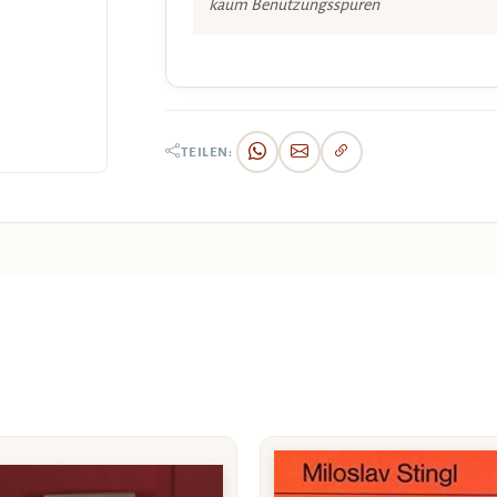
kaum Benützungsspuren
TEILEN: