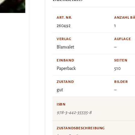
ART. NR.
ANZAHL B
260492
1
VERLAG
AUFLAGE
Blanvalet
–
EINBAND
SEITEN
Paperback
510
ZUSTAND
BILDER
gut
–
ISBN
978-3-442-35535-8
ZUSTANDSBESCHREIBUNG