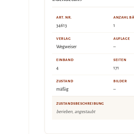
ART. NR.
ANZAHL B
34613
1
VERLAG
AUFLAGE
Wegweiser
–
EINBAND
SEITEN
4
171
ZUSTAND
BILDER
mäßig
–
ZUSTANDSBESCHREIBUNG
berieben, angestaubt