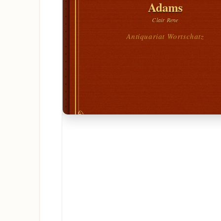
Adams
Clair Rene
Antiquariat Wortschatz