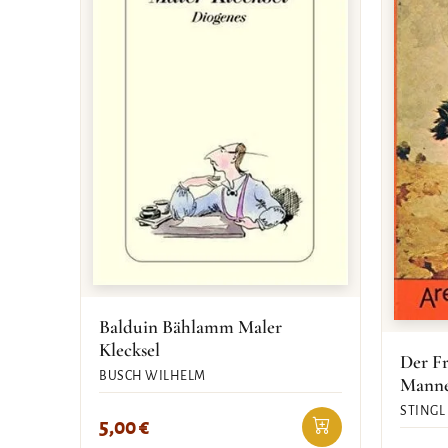
Balduin Bählamm Maler
Klecksel
Der Fr
BUSCH WILHELM
Mann
STINGL
5,00
€