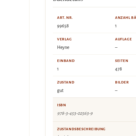
ART. NR.
ANZAHL B
99658
1
VERLAG
AUFLAGE
Heyne
–
EINBAND
SEITEN
1
478
ZUSTAND
BILDER
gut
–
ISBN
978-3-453-02563-9
ZUSTANDSBESCHREIBUNG