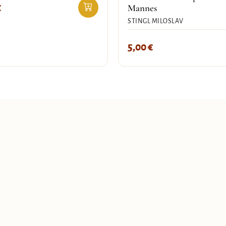
€
Mannes
STINGL MILOSLAV
5,00
€