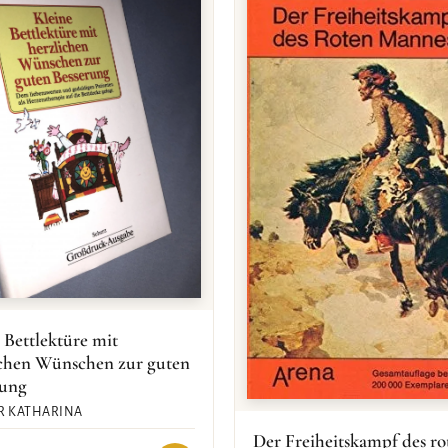
 Bettlektüre mit
ichen Wünschen zur guten
rung
R KATHARINA
Der Freiheitskampf des ro