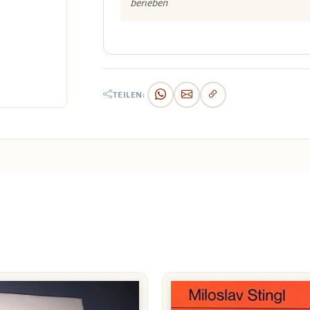
berieben
TEILEN: