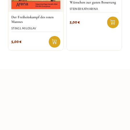
Wünschen zur guten Besserung
STEINER KATHARINA
Der Freiheitskampf des roten
Mannes
5,00
€
STINGL MILOSLAV
5,00
€