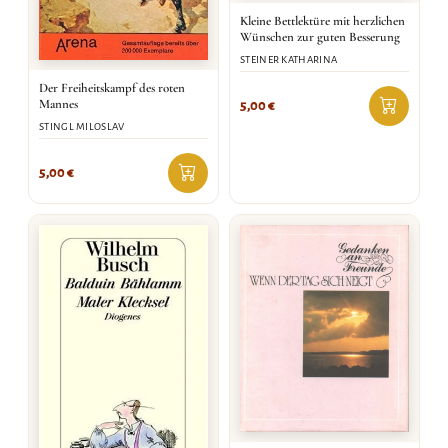
Kleine Bettlektüre mit herzlichen
Wünschen zur guten Besserung
STEINER KATHARINA
Der Freiheitskampf des roten
Mannes
5,00
€
STINGL MILOSLAV
5,00
€