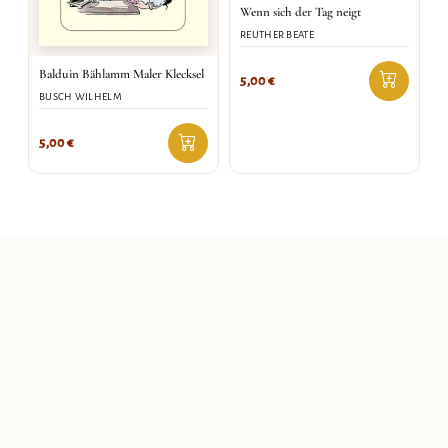
Wenn sich der Tag neigt
REUTHER BEATE
Balduin Bählamm Maler Klecksel
5,00
€
BUSCH WILHELM
5,00
€