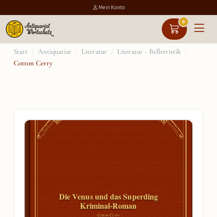
Mein Konto
0
Zum
Start
/
Antiquariat
/
Literatur
/
Literatur - Belletristik
/
Cotton Cerry
Inhalt
springen
Die Venus und das Superding
Kriminal-Roman
Cotton Cerry